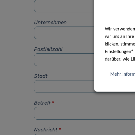
Unternehmen
Wir verwenden 
wir uns an Ihr
klicken, stimm
Postleitzahl
Einstellungen“ 
darüber, wie LI
Mehr Inform
Stadt
Betreff
*
Nachricht
*