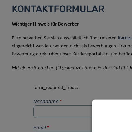
KONTAKTFORMULAR
Wichtiger Hinweis für Bewerber
Bitte bewerben Sie sich ausschließlich über unseren
Karrie
eingereicht werden, werden nicht als Bewerbungen. Erkun
Bewerbung direkt über unser Karriereportal ein, um berück
Mit einem Sternchen (*) gekennzeichnete Felder sind Pflich
form_required_inputs
Nachname
*
Email
*