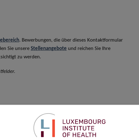
rebereich
. Bewerbungen, die über dieses Kontaktformular
den Sie unsere
Stellenangebote
und reichen Sie Ihre
sichtigt zu werden.
tfelder.
Vorname
*
Telefon