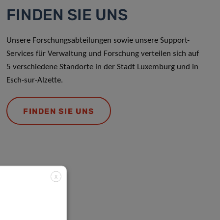
FINDEN SIE UNS
Unsere Forschungsabteilungen sowie unsere Support-
Services für Verwaltung und Forschung verteilen sich auf
5 verschiedene Standorte in der Stadt Luxemburg und in
Esch-sur-Alzette.
FINDEN SIE UNS
X