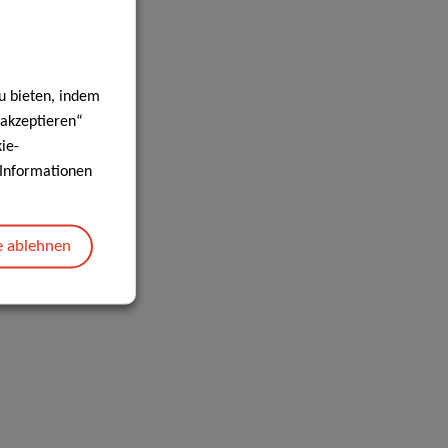
u bieten, indem
 akzeptieren“
ie-
e Informationen
e ablehnen