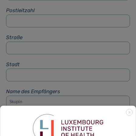
Postleitzahl
Straße
Stadt
Name des Empfängers
X
Vorname des Empfängers