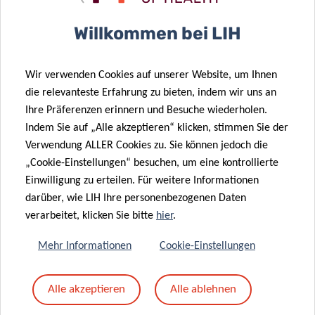
Betreff
*
Willkommen bei LIH
Wir verwenden Cookies auf unserer Website, um Ihnen
Nachricht
*
die relevanteste Erfahrung zu bieten, indem wir uns an
Ihre Präferenzen erinnern und Besuche wiederholen.
Indem Sie auf „Alle akzeptieren“ klicken, stimmen Sie der
Verwendung ALLER Cookies zu. Sie können jedoch die
„Cookie-Einstellungen“ besuchen, um eine kontrollierte
Einwilligung zu erteilen. Für weitere Informationen
darüber, wie LIH Ihre personenbezogenen Daten
verarbeitet, klicken Sie bitte
hier
.
Mehr Informationen
Cookie-Einstellungen
Mit dem Absenden Ihrer Nachricht erklären Sie
Alle akzeptieren
Alle ablehnen
sich einverstanden mit
die LIH-
Datenschutzrichtlinie.