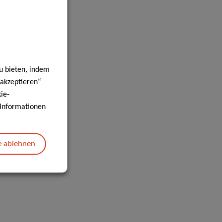
u bieten, indem
 akzeptieren“
ie-
e Informationen
e ablehnen