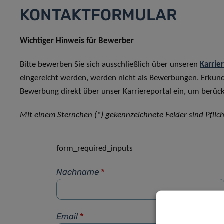
KONTAKTFORMULAR
Wichtiger Hinweis für Bewerber
Bitte bewerben Sie sich ausschließlich über unseren
Karrie
eingereicht werden, werden nicht als Bewerbungen. Erkun
Bewerbung direkt über unser Karriereportal ein, um berück
Mit einem Sternchen (*) gekennzeichnete Felder sind Pflich
form_required_inputs
Nachname
*
Email
*