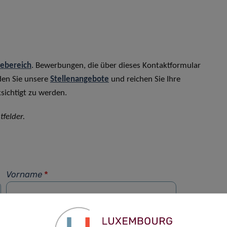
rebereich
. Bewerbungen, die über dieses Kontaktformular
den Sie unsere
Stellenangebote
und reichen Sie Ihre
sichtigt zu werden.
tfelder.
Vorname
*
Telefon