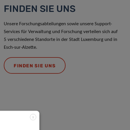
FINDEN SIE UNS
Unsere Forschungsabteilungen sowie unsere Support-
Services für Verwaltung und Forschung verteilen sich auf
5 verschiedene Standorte in der Stadt Luxemburg und in
Esch-sur-Alzette.
FINDEN SIE UNS
X