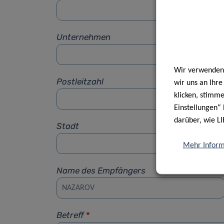
Unternehmen
Wir verwenden 
Postleitzahl
wir uns an Ihr
klicken, stimm
Einstellungen“ 
darüber, wie LI
Stadt
Mehr Inform
Name des Empfängers
Betreff
*