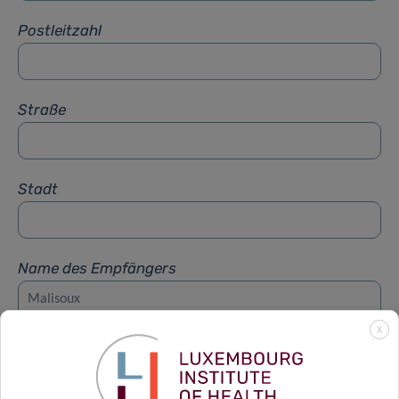
Postleitzahl
Straße
Stadt
Name des Empfängers
X
Vorname des Empfängers