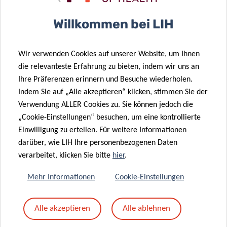
Betreff
*
Willkommen bei LIH
Wir verwenden Cookies auf unserer Website, um Ihnen
Nachricht
*
die relevanteste Erfahrung zu bieten, indem wir uns an
Ihre Präferenzen erinnern und Besuche wiederholen.
Indem Sie auf „Alle akzeptieren“ klicken, stimmen Sie der
Verwendung ALLER Cookies zu. Sie können jedoch die
„Cookie-Einstellungen“ besuchen, um eine kontrollierte
Einwilligung zu erteilen. Für weitere Informationen
darüber, wie LIH Ihre personenbezogenen Daten
verarbeitet, klicken Sie bitte
hier
.
Mehr Informationen
Cookie-Einstellungen
Mit dem Absenden Ihrer Nachricht erklären Sie
Alle akzeptieren
Alle ablehnen
sich einverstanden mit
die LIH-
Datenschutzrichtlinie.