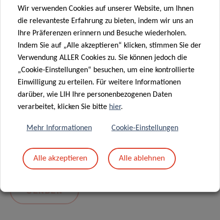
Wir verwenden Cookies auf unserer Website, um Ihnen
die relevanteste Erfahrung zu bieten, indem wir uns an
Ihre Präferenzen erinnern und Besuche wiederholen.
Indem Sie auf „Alle akzeptieren“ klicken, stimmen Sie der
Verwendung ALLER Cookies zu. Sie können jedoch die
„Cookie-Einstellungen“ besuchen, um eine kontrollierte
Einwilligung zu erteilen. Für weitere Informationen
darüber, wie LIH Ihre personenbezogenen Daten
Mit dem Absenden Ihrer Nachricht erklären Sie
verarbeitet, klicken Sie bitte
hier
.
sich einverstanden mit
die LIH-
Mehr Informationen
Cookie-Einstellungen
Datenschutzrichtlinie.
Alle akzeptieren
Alle ablehnen