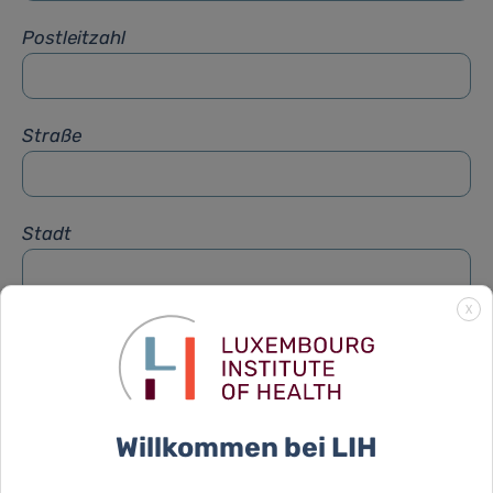
Postleitzahl
Straße
Stadt
X
Betreff
*
Nachricht
*
Willkommen bei LIH