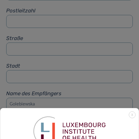
Postleitzahl
Straße
Stadt
Name des Empfängers
X
Vorname des Empfängers