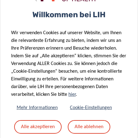
Betreff
*
Willkommen bei LIH
Wir verwenden Cookies auf unserer Website, um Ihnen
Nachricht
*
die relevanteste Erfahrung zu bieten, indem wir uns an
Ihre Präferenzen erinnern und Besuche wiederholen.
Indem Sie auf „Alle akzeptieren“ klicken, stimmen Sie der
Verwendung ALLER Cookies zu. Sie können jedoch die
„Cookie-Einstellungen“ besuchen, um eine kontrollierte
Einwilligung zu erteilen. Für weitere Informationen
darüber, wie LIH Ihre personenbezogenen Daten
verarbeitet, klicken Sie bitte
hier
.
Mehr Informationen
Cookie-Einstellungen
Mit dem Absenden Ihrer Nachricht erklären Sie
Alle akzeptieren
Alle ablehnen
sich einverstanden mit
die LIH-
Datenschutzrichtlinie.