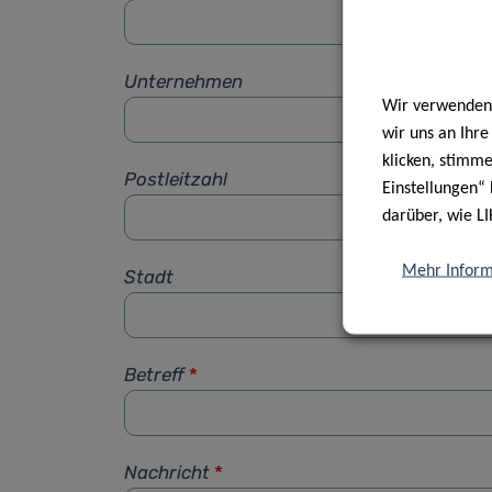
Unternehmen
Wir verwenden 
wir uns an Ihr
klicken, stimm
Postleitzahl
Einstellungen“ 
darüber, wie LI
Mehr Inform
Stadt
Betreff
*
Nachricht
*