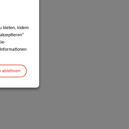
u bieten, indem
 akzeptieren“
ie-
e Informationen
e ablehnen