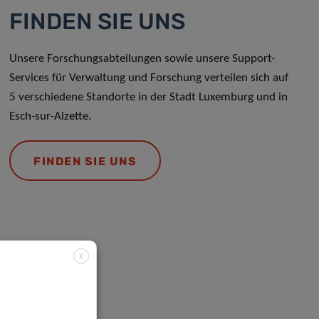
FINDEN SIE UNS
Unsere Forschungsabteilungen sowie unsere Support-
Services für Verwaltung und Forschung verteilen sich auf
5 verschiedene Standorte in der Stadt Luxemburg und in
Esch-sur-Alzette.
FINDEN SIE UNS
X