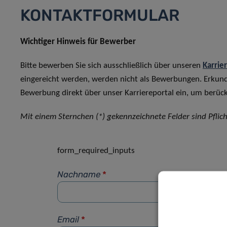
KONTAKTFORMULAR
Wichtiger Hinweis für Bewerber
Bitte bewerben Sie sich ausschließlich über unseren
Karrie
eingereicht werden, werden nicht als Bewerbungen. Erkun
Bewerbung direkt über unser Karriereportal ein, um berück
Mit einem Sternchen (*) gekennzeichnete Felder sind Pflich
form_required_inputs
Nachname
*
Email
*