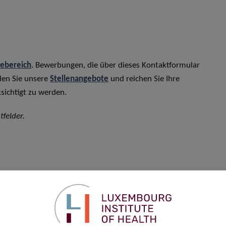
rebereich
. Bewerbungen, die über dieses Kontaktformular
den Sie unsere
Stellenangebote
und reichen Sie Ihre
sichtigt zu werden.
tfelder.
Vorname
*
Telefon