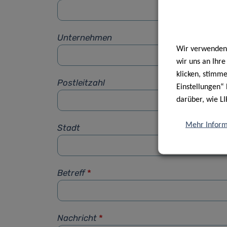
Unternehmen
Wir verwenden 
wir uns an Ihr
klicken, stimm
Postleitzahl
Einstellungen“ 
darüber, wie LI
Mehr Inform
Stadt
Betreff
*
Nachricht
*