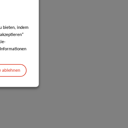
u bieten, indem
 akzeptieren“
ie-
e Informationen
e ablehnen