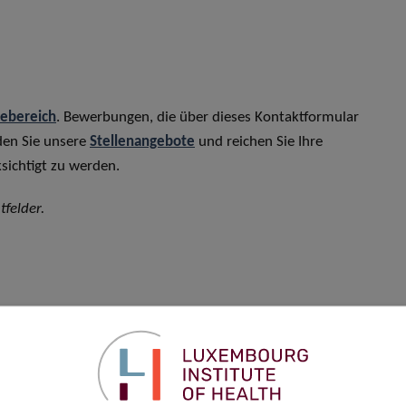
rebereich
. Bewerbungen, die über dieses Kontaktformular
den Sie unsere
Stellenangebote
und reichen Sie Ihre
sichtigt zu werden.
tfelder.
Vorname
*
Telefon