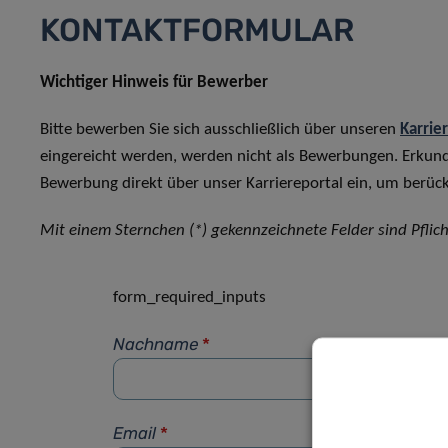
KONTAKTFORMULAR
Wichtiger Hinweis für Bewerber
Bitte bewerben Sie sich ausschließlich über unseren
Karrie
eingereicht werden, werden nicht als Bewerbungen. Erkun
Bewerbung direkt über unser Karriereportal ein, um berück
Mit einem Sternchen (*) gekennzeichnete Felder sind Pflich
form_required_inputs
Nachname
*
Email
*