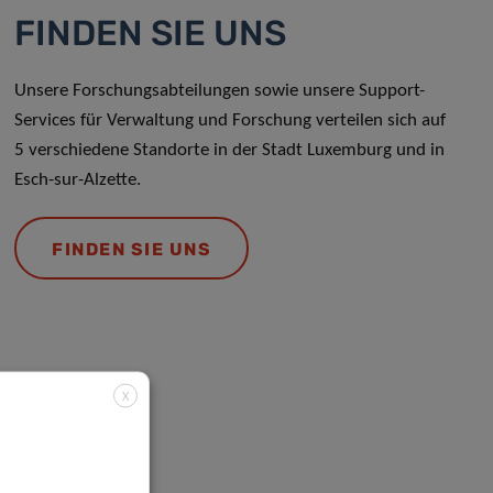
FINDEN SIE UNS
Unsere Forschungsabteilungen sowie unsere Support-
Services für Verwaltung und Forschung verteilen sich auf
5 verschiedene Standorte in der Stadt Luxemburg und in
Esch-sur-Alzette.
FINDEN SIE UNS
X