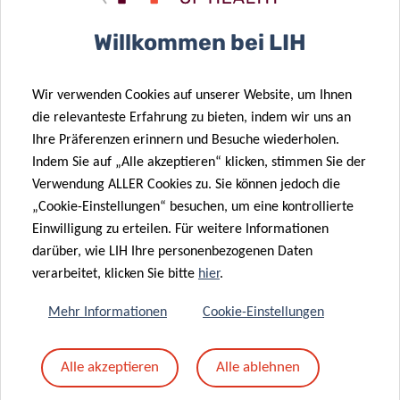
Betreff
*
Willkommen bei LIH
Wir verwenden Cookies auf unserer Website, um Ihnen
Nachricht
*
die relevanteste Erfahrung zu bieten, indem wir uns an
Ihre Präferenzen erinnern und Besuche wiederholen.
Indem Sie auf „Alle akzeptieren“ klicken, stimmen Sie der
Verwendung ALLER Cookies zu. Sie können jedoch die
„Cookie-Einstellungen“ besuchen, um eine kontrollierte
Einwilligung zu erteilen. Für weitere Informationen
darüber, wie LIH Ihre personenbezogenen Daten
verarbeitet, klicken Sie bitte
hier
.
Mehr Informationen
Cookie-Einstellungen
Mit dem Absenden Ihrer Nachricht erklären Sie
Alle akzeptieren
Alle ablehnen
sich einverstanden mit
die LIH-
Datenschutzrichtlinie.