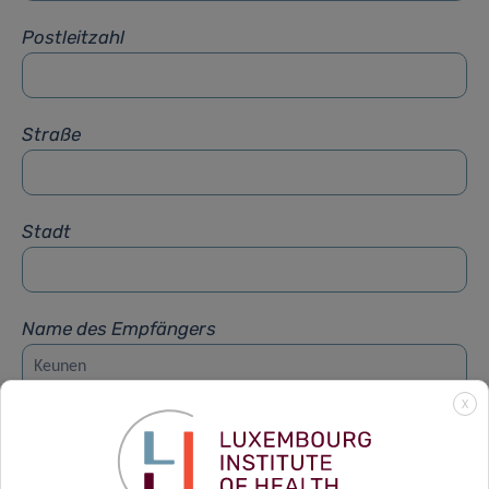
Postleitzahl
Straße
Stadt
Name des Empfängers
X
Vorname des Empfängers