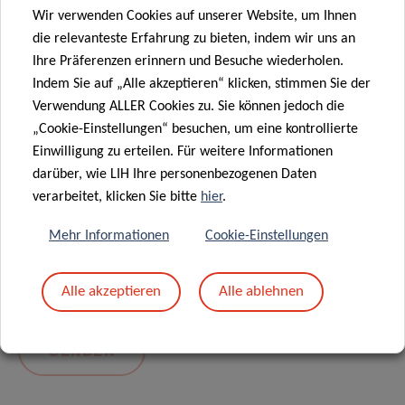
Wir verwenden Cookies auf unserer Website, um Ihnen
die relevanteste Erfahrung zu bieten, indem wir uns an
Ihre Präferenzen erinnern und Besuche wiederholen.
Indem Sie auf „Alle akzeptieren“ klicken, stimmen Sie der
Verwendung ALLER Cookies zu. Sie können jedoch die
„Cookie-Einstellungen“ besuchen, um eine kontrollierte
Einwilligung zu erteilen. Für weitere Informationen
darüber, wie LIH Ihre personenbezogenen Daten
Mit dem Absenden Ihrer Nachricht erklären Sie
verarbeitet, klicken Sie bitte
hier
.
sich einverstanden mit
die LIH-
Mehr Informationen
Cookie-Einstellungen
Datenschutzrichtlinie.
Alle akzeptieren
Alle ablehnen