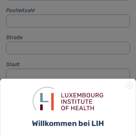
Postleitzahl
Straße
Stadt
X
Betreff
*
Nachricht
*
Willkommen bei LIH