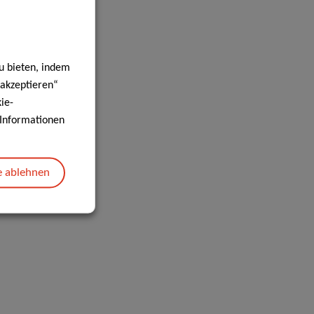
u bieten, indem
 akzeptieren“
ie-
e Informationen
e ablehnen