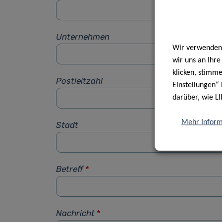
Unternehmen
Wir verwenden 
wir uns an Ihr
klicken, stimm
Postleitzahl
Einstellungen“ 
darüber, wie LI
Mehr Inform
Stadt
Betreff
*
Nachricht
*