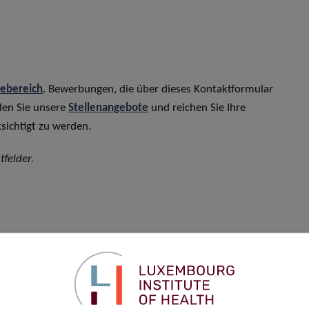
rebereich
. Bewerbungen, die über dieses Kontaktformular
den Sie unsere
Stellenangebote
und reichen Sie Ihre
sichtigt zu werden.
tfelder.
Vorname
*
Telefon