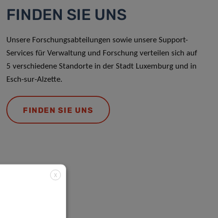
FINDEN SIE UNS
Unsere Forschungsabteilungen sowie unsere Support-
Services für Verwaltung und Forschung verteilen sich auf
5 verschiedene Standorte in der Stadt Luxemburg und in
Esch-sur-Alzette.
FINDEN SIE UNS
X