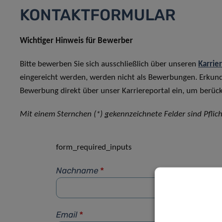
KONTAKTFORMULAR
Wichtiger Hinweis für Bewerber
Bitte bewerben Sie sich ausschließlich über unseren
Karrie
eingereicht werden, werden nicht als Bewerbungen. Erkun
Bewerbung direkt über unser Karriereportal ein, um berück
Mit einem Sternchen (*) gekennzeichnete Felder sind Pflich
form_required_inputs
Nachname
*
Email
*