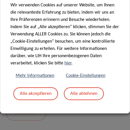
Wir verwenden Cookies auf unserer Website, um Ihnen
die relevanteste Erfahrung zu bieten, indem wir uns an
Ihre Präferenzen erinnern und Besuche wiederholen.
Indem Sie auf „Alle akzeptieren“ klicken, stimmen Sie der
Verwendung ALLER Cookies zu. Sie können jedoch die
„Cookie-Einstellungen“ besuchen, um eine kontrollierte
Einwilligung zu erteilen. Für weitere Informationen
darüber, wie LIH Ihre personenbezogenen Daten
Mit dem Absenden Ihrer Nachricht erklären Sie
verarbeitet, klicken Sie bitte
hier
.
sich einverstanden mit
die LIH-
Mehr Informationen
Cookie-Einstellungen
Datenschutzrichtlinie.
Alle akzeptieren
Alle ablehnen