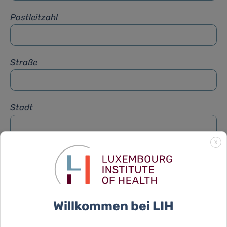
Postleitzahl
Straße
Stadt
X
Betreff
*
Nachricht
*
Willkommen bei LIH