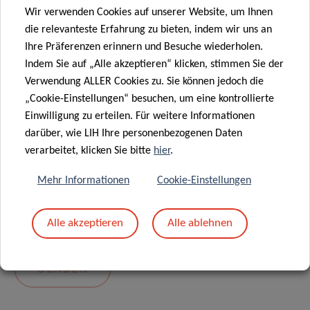
Wir verwenden Cookies auf unserer Website, um Ihnen
die relevanteste Erfahrung zu bieten, indem wir uns an
Ihre Präferenzen erinnern und Besuche wiederholen.
Indem Sie auf „Alle akzeptieren“ klicken, stimmen Sie der
Verwendung ALLER Cookies zu. Sie können jedoch die
„Cookie-Einstellungen“ besuchen, um eine kontrollierte
Einwilligung zu erteilen. Für weitere Informationen
darüber, wie LIH Ihre personenbezogenen Daten
Mit dem Absenden Ihrer Nachricht erklären Sie
verarbeitet, klicken Sie bitte
hier
.
sich einverstanden mit
die LIH-
Mehr Informationen
Cookie-Einstellungen
Datenschutzrichtlinie.
Alle akzeptieren
Alle ablehnen