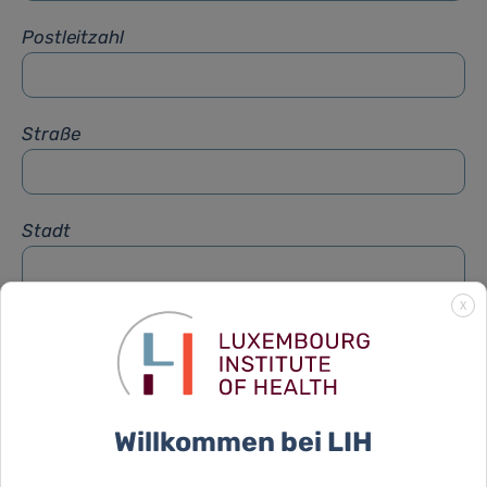
Postleitzahl
Straße
Stadt
X
Betreff
*
Nachricht
*
Willkommen bei LIH