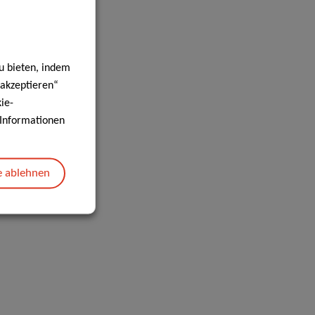
u bieten, indem
 akzeptieren“
ie-
e Informationen
e ablehnen