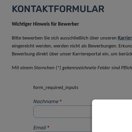
KONTAKTFORMULAR
Wichtiger Hinweis für Bewerber
Bitte bewerben Sie sich ausschließlich über unseren
Karrie
eingereicht werden, werden nicht als Bewerbungen. Erkun
Bewerbung direkt über unser Karriereportal ein, um berück
Mit einem Sternchen (*) gekennzeichnete Felder sind Pflich
form_required_inputs
Nachname
*
Email
*