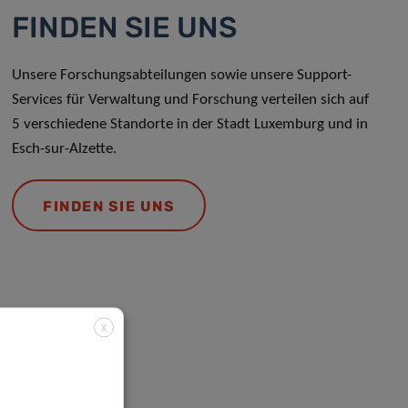
FINDEN SIE UNS
Unsere Forschungsabteilungen sowie unsere Support-
Services für Verwaltung und Forschung verteilen sich auf
5 verschiedene Standorte in der Stadt Luxemburg und in
Esch-sur-Alzette.
FINDEN SIE UNS
X