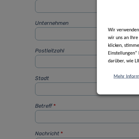
Unternehmen
Wir verwenden 
wir uns an Ihr
klicken, stimm
Postleitzahl
Einstellungen“ 
darüber, wie LI
Mehr Inform
Stadt
Betreff
*
Nachricht
*