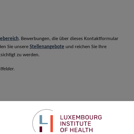
rebereich
. Bewerbungen, die über dieses Kontaktformular
den Sie unsere
Stellenangebote
und reichen Sie Ihre
sichtigt zu werden.
tfelder.
Vorname
*
Telefon