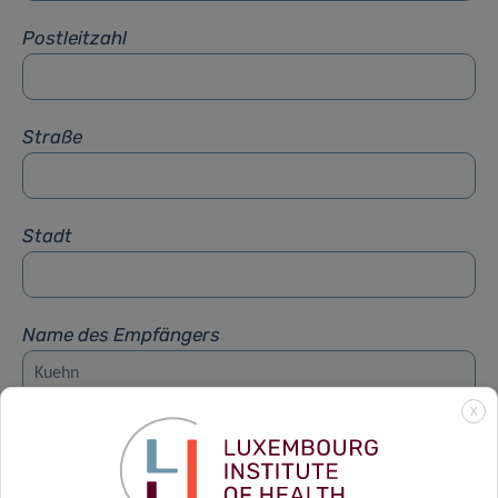
Postleitzahl
Straße
Stadt
Name des Empfängers
X
Vorname des Empfängers