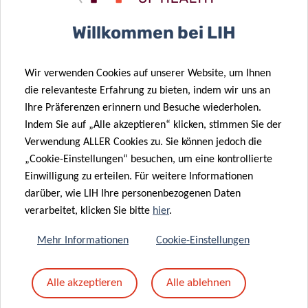
Betreff
*
Willkommen bei LIH
Wir verwenden Cookies auf unserer Website, um Ihnen
Nachricht
*
die relevanteste Erfahrung zu bieten, indem wir uns an
Ihre Präferenzen erinnern und Besuche wiederholen.
Indem Sie auf „Alle akzeptieren“ klicken, stimmen Sie der
Verwendung ALLER Cookies zu. Sie können jedoch die
„Cookie-Einstellungen“ besuchen, um eine kontrollierte
Einwilligung zu erteilen. Für weitere Informationen
darüber, wie LIH Ihre personenbezogenen Daten
verarbeitet, klicken Sie bitte
hier
.
Mehr Informationen
Cookie-Einstellungen
Mit dem Absenden Ihrer Nachricht erklären Sie
Alle akzeptieren
Alle ablehnen
sich einverstanden mit
die LIH-
Datenschutzrichtlinie.