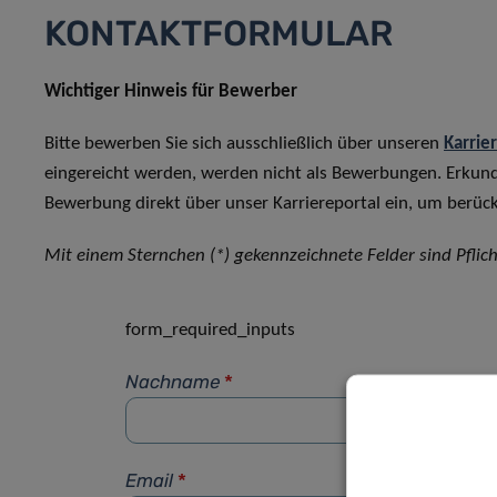
KONTAKTFORMULAR
Wichtiger Hinweis für Bewerber
Bitte bewerben Sie sich ausschließlich über unseren
Karrie
eingereicht werden, werden nicht als Bewerbungen. Erkun
Bewerbung direkt über unser Karriereportal ein, um berück
Mit einem Sternchen (*) gekennzeichnete Felder sind Pflich
form_required_inputs
Nachname
*
Email
*