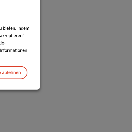
u bieten, indem
 akzeptieren“
ie-
e Informationen
e ablehnen