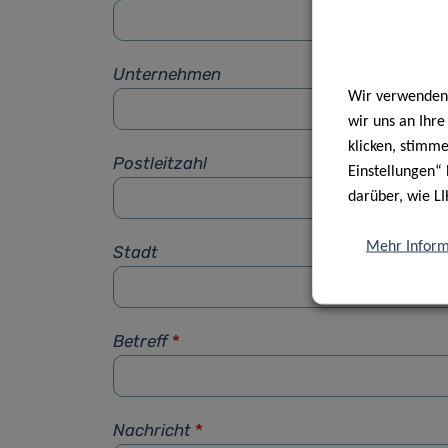
Unternehmen
Wir verwenden 
wir uns an Ihr
klicken, stimm
Postleitzahl
Einstellungen“ 
darüber, wie LI
Mehr Inform
Stadt
Betreff
*
Nachricht
*