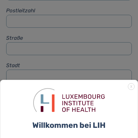
Postleitzahl
Straße
Stadt
X
Betreff
*
Nachricht
*
Willkommen bei LIH