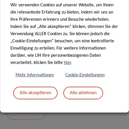
Wir verwenden Cookies auf unserer Website, um Ihnen
die relevanteste Erfahrung zu bieten, indem wir uns an
Ihre Präferenzen erinnern und Besuche wiederholen.
Indem Sie auf „Alle akzeptieren“ klicken, stimmen Sie der
Verwendung ALLER Cookies zu. Sie können jedoch die
„Cookie-Einstellungen“ besuchen, um eine kontrollierte
Einwilligung zu erteilen. Für weitere Informationen
darüber, wie LIH Ihre personenbezogenen Daten
Mit dem Absenden Ihrer Nachricht erklären Sie
verarbeitet, klicken Sie bitte
hier
.
sich einverstanden mit
die LIH-
Mehr Informationen
Cookie-Einstellungen
Datenschutzrichtlinie.
Alle akzeptieren
Alle ablehnen