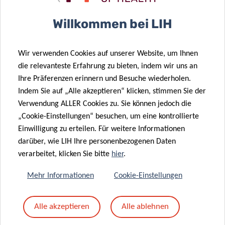
Betreff
*
Willkommen bei LIH
Wir verwenden Cookies auf unserer Website, um Ihnen
Nachricht
*
die relevanteste Erfahrung zu bieten, indem wir uns an
Ihre Präferenzen erinnern und Besuche wiederholen.
Indem Sie auf „Alle akzeptieren“ klicken, stimmen Sie der
Verwendung ALLER Cookies zu. Sie können jedoch die
„Cookie-Einstellungen“ besuchen, um eine kontrollierte
Einwilligung zu erteilen. Für weitere Informationen
darüber, wie LIH Ihre personenbezogenen Daten
verarbeitet, klicken Sie bitte
hier
.
Mehr Informationen
Cookie-Einstellungen
Mit dem Absenden Ihrer Nachricht erklären Sie
Alle akzeptieren
Alle ablehnen
sich einverstanden mit
die LIH-
Datenschutzrichtlinie.