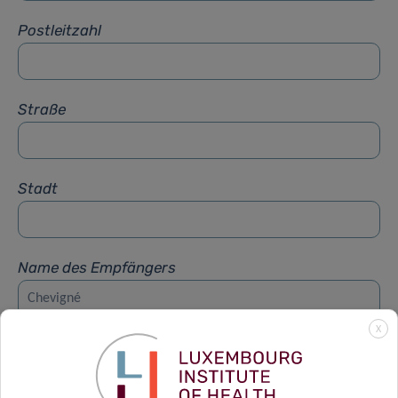
Postleitzahl
Straße
Stadt
Name des Empfängers
X
Vorname des Empfängers