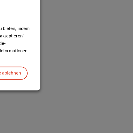
u bieten, indem
 akzeptieren“
ie-
e Informationen
e ablehnen