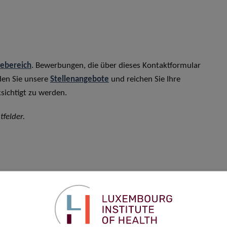
rebereich
. Bewerbungen, die über dieses Kontaktformular
den Sie unsere
Stellenangebote
und reichen Sie Ihre
sichtigt zu werden.
tfelder.
Vorname
*
Telefon