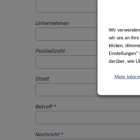
Unternehmen
Wir verwenden 
wir uns an Ihr
klicken, stimm
Postleitzahl
Einstellungen“ 
darüber, wie LI
Mehr Inform
Stadt
Betreff
*
Nachricht
*