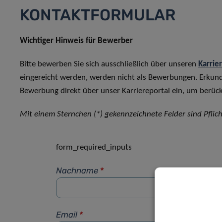
KONTAKTFORMULAR
Wichtiger Hinweis für Bewerber
Bitte bewerben Sie sich ausschließlich über unseren
Karrie
eingereicht werden, werden nicht als Bewerbungen. Erkun
Bewerbung direkt über unser Karriereportal ein, um berück
Mit einem Sternchen (*) gekennzeichnete Felder sind Pflich
form_required_inputs
Nachname
*
Email
*