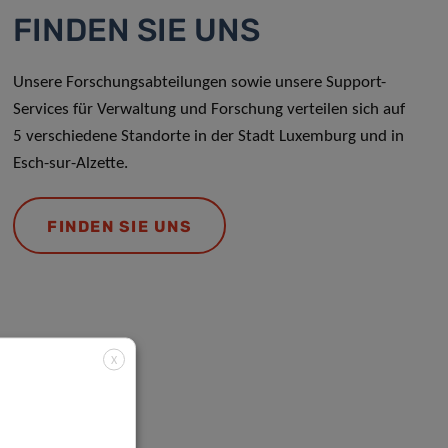
FINDEN SIE UNS
Unsere Forschungsabteilungen sowie unsere Support-
Services für Verwaltung und Forschung verteilen sich auf
5 verschiedene Standorte in der Stadt Luxemburg und in
Esch-sur-Alzette.
FINDEN SIE UNS
X