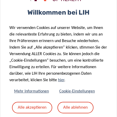
Betreff
*
Willkommen bei LIH
Wir verwenden Cookies auf unserer Website, um Ihnen
Nachricht
*
die relevanteste Erfahrung zu bieten, indem wir uns an
Ihre Präferenzen erinnern und Besuche wiederholen.
Indem Sie auf „Alle akzeptieren“ klicken, stimmen Sie der
Verwendung ALLER Cookies zu. Sie können jedoch die
„Cookie-Einstellungen“ besuchen, um eine kontrollierte
Einwilligung zu erteilen. Für weitere Informationen
darüber, wie LIH Ihre personenbezogenen Daten
verarbeitet, klicken Sie bitte
hier
.
Mehr Informationen
Cookie-Einstellungen
Mit dem Absenden Ihrer Nachricht erklären Sie
Alle akzeptieren
Alle ablehnen
sich einverstanden mit
die LIH-
Datenschutzrichtlinie.