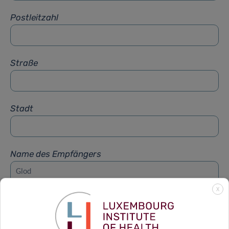
Postleitzahl
Straße
Stadt
Name des Empfängers
X
Vorname des Empfängers