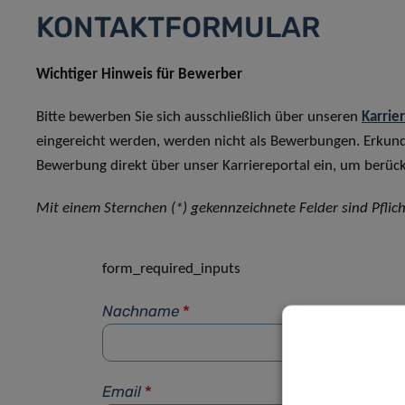
KONTAKTFORMULAR
Wichtiger Hinweis für Bewerber
Bitte bewerben Sie sich ausschließlich über unseren
Karrie
eingereicht werden, werden nicht als Bewerbungen. Erkun
Bewerbung direkt über unser Karriereportal ein, um berück
Mit einem Sternchen (*) gekennzeichnete Felder sind Pflich
form_required_inputs
Nachname
*
Email
*