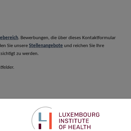
rebereich
. Bewerbungen, die über dieses Kontaktformular
den Sie unsere
Stellenangebote
und reichen Sie Ihre
sichtigt zu werden.
tfelder.
Vorname
*
Telefon