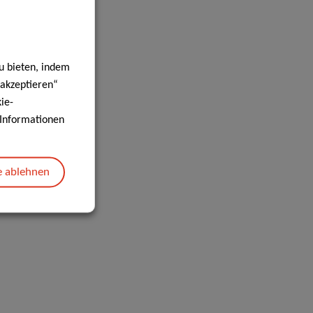
u bieten, indem
 akzeptieren“
ie-
e Informationen
e ablehnen