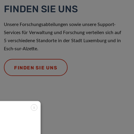
FINDEN SIE UNS
Unsere Forschungsabteilungen sowie unsere Support-
Services für Verwaltung und Forschung verteilen sich auf
5 verschiedene Standorte in der Stadt Luxemburg und in
Esch-sur-Alzette.
FINDEN SIE UNS
X