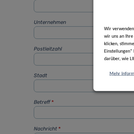
Unternehmen
Wir verwenden 
wir uns an Ihr
klicken, stimm
Postleitzahl
Einstellungen“ 
darüber, wie LI
Mehr Inform
Stadt
Betreff
*
Nachricht
*