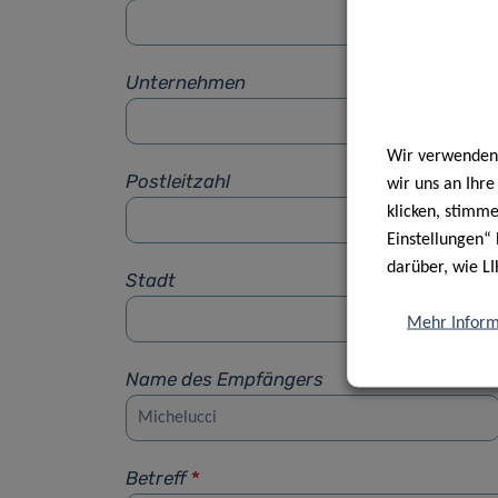
Unternehmen
Wir verwenden 
Postleitzahl
wir uns an Ihr
klicken, stimm
Einstellungen“ 
darüber, wie LI
Stadt
Mehr Inform
Name des Empfängers
Betreff
*