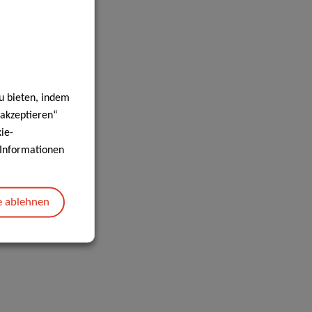
u bieten, indem
 akzeptieren“
ie-
e Informationen
e ablehnen