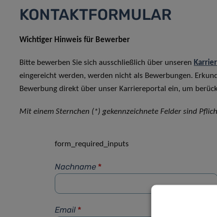
KONTAKTFORMULAR
Wichtiger Hinweis für Bewerber
Bitte bewerben Sie sich ausschließlich über unseren
Karrie
eingereicht werden, werden nicht als Bewerbungen. Erkun
Bewerbung direkt über unser Karriereportal ein, um berück
Mit einem Sternchen (*) gekennzeichnete Felder sind Pflich
form_required_inputs
Nachname
*
Email
*