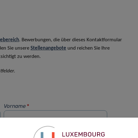
rebereich
. Bewerbungen, die über dieses Kontaktformular
den Sie unsere
Stellenangebote
und reichen Sie Ihre
sichtigt zu werden.
tfelder.
Vorname
*
Telefon