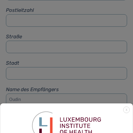
Postleitzahl
Straße
Stadt
Name des Empfängers
X
Vorname des Empfängers