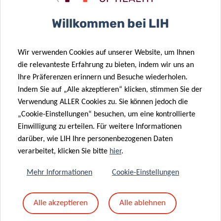
Betreff
*
Willkommen bei LIH
Wir verwenden Cookies auf unserer Website, um Ihnen
Nachricht
*
die relevanteste Erfahrung zu bieten, indem wir uns an
Ihre Präferenzen erinnern und Besuche wiederholen.
Indem Sie auf „Alle akzeptieren“ klicken, stimmen Sie der
Verwendung ALLER Cookies zu. Sie können jedoch die
„Cookie-Einstellungen“ besuchen, um eine kontrollierte
Einwilligung zu erteilen. Für weitere Informationen
darüber, wie LIH Ihre personenbezogenen Daten
verarbeitet, klicken Sie bitte
hier
.
Mehr Informationen
Cookie-Einstellungen
Mit dem Absenden Ihrer Nachricht erklären Sie
Alle akzeptieren
Alle ablehnen
sich einverstanden mit
die LIH-
Datenschutzrichtlinie.