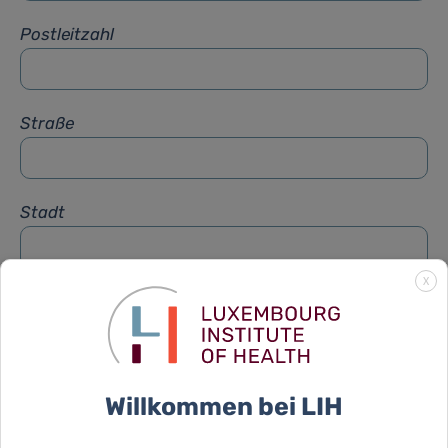
Postleitzahl
Straße
Stadt
X
Betreff
*
Nachricht
*
Willkommen bei LIH