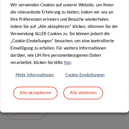
Wir verwenden Cookies auf unserer Website, um Ihnen
die relevanteste Erfahrung zu bieten, indem wir uns an
Ihre Präferenzen erinnern und Besuche wiederholen.
Indem Sie auf „Alle akzeptieren“ klicken, stimmen Sie der
Verwendung ALLER Cookies zu. Sie können jedoch die
„Cookie-Einstellungen“ besuchen, um eine kontrollierte
Einwilligung zu erteilen. Für weitere Informationen
darüber, wie LIH Ihre personenbezogenen Daten
Mit dem Absenden Ihrer Nachricht erklären Sie
verarbeitet, klicken Sie bitte
hier
.
sich einverstanden mit
die LIH-
Mehr Informationen
Cookie-Einstellungen
Datenschutzrichtlinie.
Alle akzeptieren
Alle ablehnen