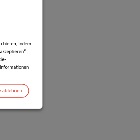
u bieten, indem
 akzeptieren“
ie-
e Informationen
e ablehnen