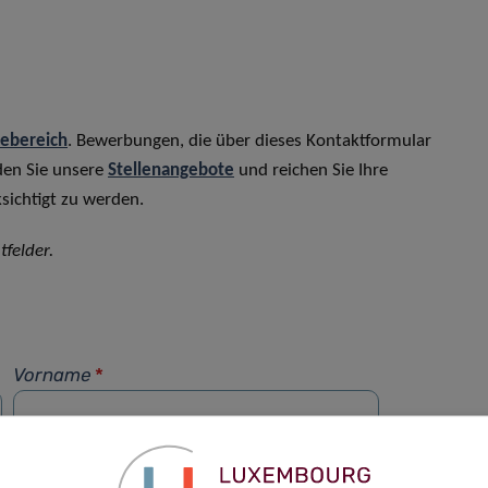
rebereich
. Bewerbungen, die über dieses Kontaktformular
den Sie unsere
Stellenangebote
und reichen Sie Ihre
sichtigt zu werden.
tfelder.
Vorname
*
Telefon