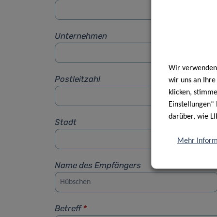
Unternehmen
Wir verwenden 
Postleitzahl
wir uns an Ihr
klicken, stimm
Einstellungen“ 
darüber, wie LI
Stadt
Mehr Inform
Name des Empfängers
Betreff
*