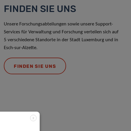
FINDEN SIE UNS
Unsere Forschungsabteilungen sowie unsere Support-
Services für Verwaltung und Forschung verteilen sich auf
5 verschiedene Standorte in der Stadt Luxemburg und in
Esch-sur-Alzette.
FINDEN SIE UNS
X