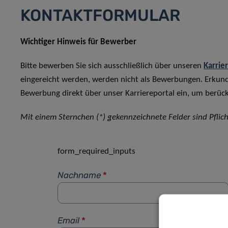
KONTAKTFORMULAR
Wichtiger Hinweis für Bewerber
Bitte bewerben Sie sich ausschließlich über unseren
Karrie
eingereicht werden, werden nicht als Bewerbungen. Erkun
Bewerbung direkt über unser Karriereportal ein, um berück
Mit einem Sternchen (*) gekennzeichnete Felder sind Pflich
form_required_inputs
Nachname
*
Email
*