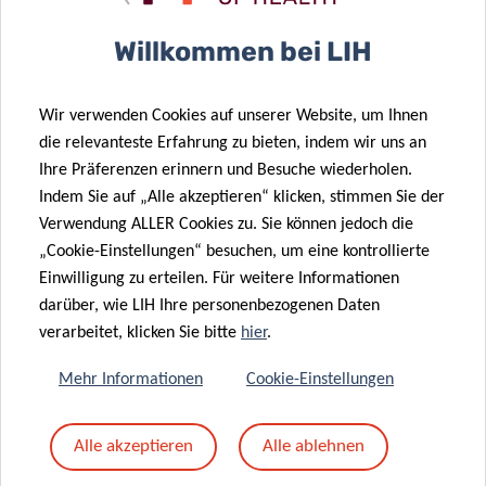
Betreff
*
Willkommen bei LIH
Wir verwenden Cookies auf unserer Website, um Ihnen
Nachricht
*
die relevanteste Erfahrung zu bieten, indem wir uns an
Ihre Präferenzen erinnern und Besuche wiederholen.
Indem Sie auf „Alle akzeptieren“ klicken, stimmen Sie der
Verwendung ALLER Cookies zu. Sie können jedoch die
„Cookie-Einstellungen“ besuchen, um eine kontrollierte
Einwilligung zu erteilen. Für weitere Informationen
darüber, wie LIH Ihre personenbezogenen Daten
verarbeitet, klicken Sie bitte
hier
.
Mehr Informationen
Cookie-Einstellungen
Mit dem Absenden Ihrer Nachricht erklären Sie
Alle akzeptieren
Alle ablehnen
sich einverstanden mit
die LIH-
Datenschutzrichtlinie.