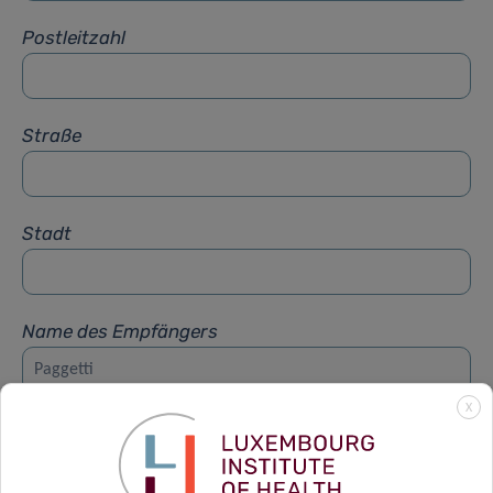
Postleitzahl
Straße
Stadt
Name des Empfängers
X
Vorname des Empfängers