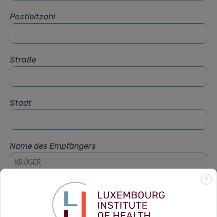
Postleitzahl
Straße
Stadt
Name des Empfängers
X
Vorname des Empfängers