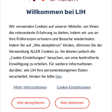
Betreff
*
Willkommen bei LIH
Wir verwenden Cookies auf unserer Website, um Ihnen
Nachricht
*
die relevanteste Erfahrung zu bieten, indem wir uns an
Ihre Präferenzen erinnern und Besuche wiederholen.
Indem Sie auf „Alle akzeptieren“ klicken, stimmen Sie der
Verwendung ALLER Cookies zu. Sie können jedoch die
„Cookie-Einstellungen“ besuchen, um eine kontrollierte
Einwilligung zu erteilen. Für weitere Informationen
darüber, wie LIH Ihre personenbezogenen Daten
verarbeitet, klicken Sie bitte
hier
.
Mehr Informationen
Cookie-Einstellungen
Mit dem Absenden Ihrer Nachricht erklären Sie
Alle akzeptieren
Alle ablehnen
sich einverstanden mit
die LIH-
Datenschutzrichtlinie.