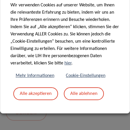
Wir verwenden Cookies auf unserer Website, um Ihnen
die relevanteste Erfahrung zu bieten, indem wir uns an
Ihre Präferenzen erinnern und Besuche wiederholen.
Indem Sie auf „Alle akzeptieren“ klicken, stimmen Sie der
Verwendung ALLER Cookies zu. Sie können jedoch die
„Cookie-Einstellungen“ besuchen, um eine kontrollierte
Einwilligung zu erteilen. Für weitere Informationen
darüber, wie LIH Ihre personenbezogenen Daten
Mit dem Absenden Ihrer Nachricht erklären Sie
verarbeitet, klicken Sie bitte
hier
.
sich einverstanden mit
die LIH-
Mehr Informationen
Cookie-Einstellungen
Datenschutzrichtlinie.
Alle akzeptieren
Alle ablehnen