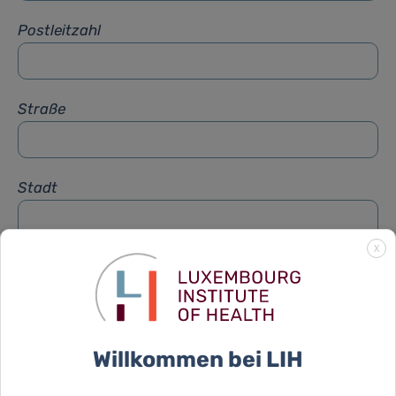
Postleitzahl
Straße
Stadt
X
Betreff
*
Nachricht
*
Willkommen bei LIH