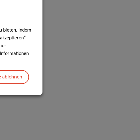
u bieten, indem
 akzeptieren“
ie-
e Informationen
e ablehnen