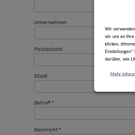
Unternehmen
Wir verwenden 
wir uns an Ihr
klicken, stimm
Postleitzahl
Einstellungen“ 
darüber, wie LI
Mehr Inform
Stadt
Betreff
*
Nachricht
*