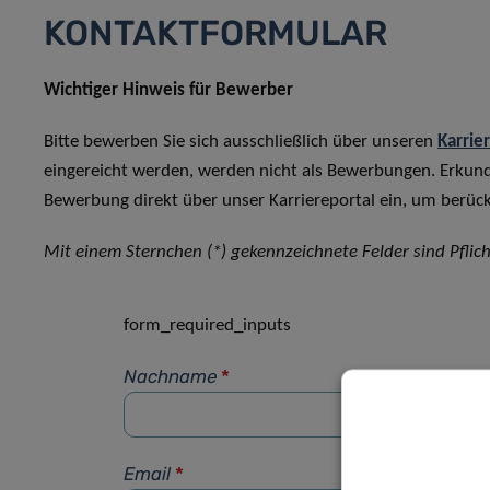
KONTAKTFORMULAR
Wichtiger Hinweis für Bewerber
Bitte bewerben Sie sich ausschließlich über unseren
Karrie
eingereicht werden, werden nicht als Bewerbungen. Erkun
Bewerbung direkt über unser Karriereportal ein, um berück
Mit einem Sternchen (*) gekennzeichnete Felder sind Pflich
form_required_inputs
Nachname
*
Email
*