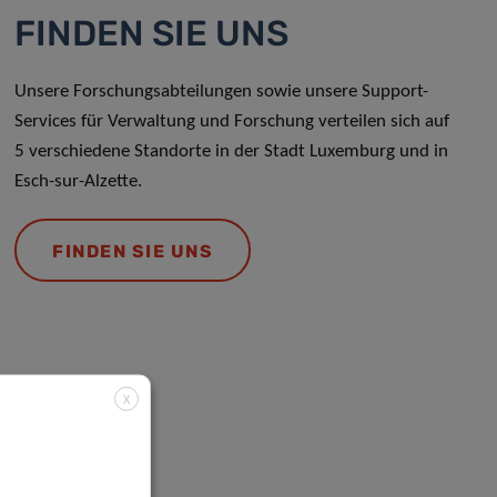
FINDEN SIE UNS
Unsere Forschungsabteilungen sowie unsere Support-
Services für Verwaltung und Forschung verteilen sich auf
5 verschiedene Standorte in der Stadt Luxemburg und in
Esch-sur-Alzette.
FINDEN SIE UNS
X