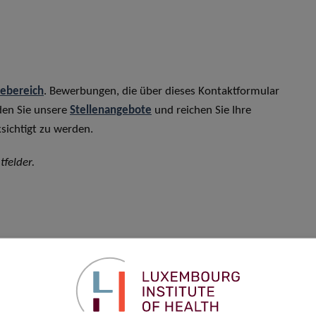
rebereich
. Bewerbungen, die über dieses Kontaktformular
den Sie unsere
Stellenangebote
und reichen Sie Ihre
sichtigt zu werden.
tfelder.
Vorname
*
Telefon