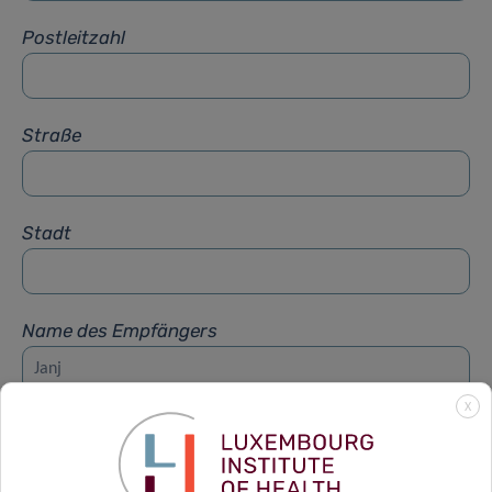
Postleitzahl
Straße
Stadt
Name des Empfängers
X
Vorname des Empfängers