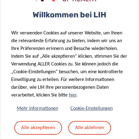
Betreff
*
Willkommen bei LIH
Wir verwenden Cookies auf unserer Website, um Ihnen
Nachricht
*
die relevanteste Erfahrung zu bieten, indem wir uns an
Ihre Präferenzen erinnern und Besuche wiederholen.
Indem Sie auf „Alle akzeptieren“ klicken, stimmen Sie der
Verwendung ALLER Cookies zu. Sie können jedoch die
„Cookie-Einstellungen“ besuchen, um eine kontrollierte
Einwilligung zu erteilen. Für weitere Informationen
darüber, wie LIH Ihre personenbezogenen Daten
verarbeitet, klicken Sie bitte
hier
.
Mehr Informationen
Cookie-Einstellungen
Mit dem Absenden Ihrer Nachricht erklären Sie
Alle akzeptieren
Alle ablehnen
sich einverstanden mit
die LIH-
Datenschutzrichtlinie.