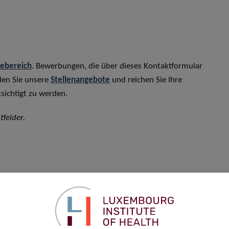
rebereich
. Bewerbungen, die über dieses Kontaktformular
den Sie unsere
Stellenangebote
und reichen Sie Ihre
sichtigt zu werden.
tfelder.
Vorname
*
Telefon