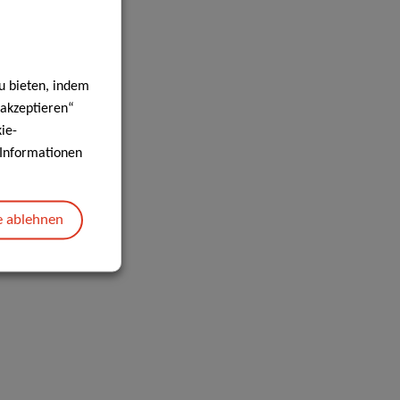
u bieten, indem
 akzeptieren“
ie-
e Informationen
e ablehnen