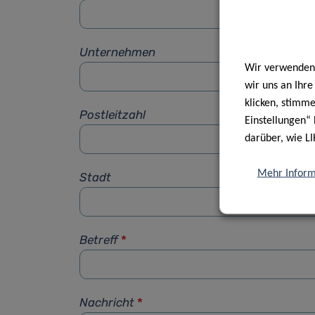
Unternehmen
Wir verwenden 
wir uns an Ihr
klicken, stimm
Postleitzahl
Einstellungen“ 
darüber, wie LI
Mehr Inform
Stadt
Betreff
*
Nachricht
*