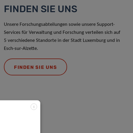
FINDEN SIE UNS
Unsere Forschungsabteilungen sowie unsere Support-
Services für Verwaltung und Forschung verteilen sich auf
5 verschiedene Standorte in der Stadt Luxemburg und in
Esch-sur-Alzette.
FINDEN SIE UNS
X