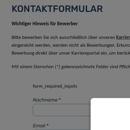
KONTAKTFORMULAR
Wichtiger Hinweis für Bewerber
Bitte bewerben Sie sich ausschließlich über unseren
Karrie
eingereicht werden, werden nicht als Bewerbungen. Erkun
Bewerbung direkt über unser Karriereportal ein, um berück
Mit einem Sternchen (*) gekennzeichnete Felder sind Pflich
form_required_inputs
Nachname
*
Email
*