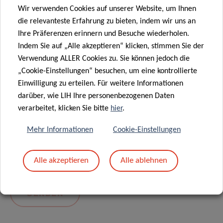
Wir verwenden Cookies auf unserer Website, um Ihnen
die relevanteste Erfahrung zu bieten, indem wir uns an
Ihre Präferenzen erinnern und Besuche wiederholen.
Indem Sie auf „Alle akzeptieren“ klicken, stimmen Sie der
Verwendung ALLER Cookies zu. Sie können jedoch die
„Cookie-Einstellungen“ besuchen, um eine kontrollierte
Einwilligung zu erteilen. Für weitere Informationen
darüber, wie LIH Ihre personenbezogenen Daten
Mit dem Absenden Ihrer Nachricht erklären Sie
verarbeitet, klicken Sie bitte
hier
.
sich einverstanden mit
die LIH-
Mehr Informationen
Cookie-Einstellungen
Datenschutzrichtlinie.
Alle akzeptieren
Alle ablehnen