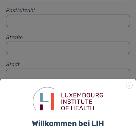
Postleitzahl
Straße
Stadt
X
Betreff
*
Nachricht
*
Willkommen bei LIH