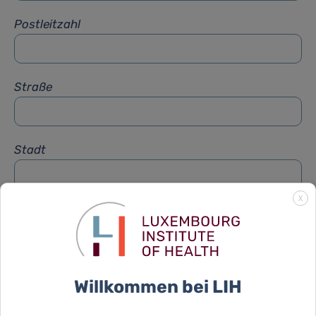
Postleitzahl
Straße
Stadt
X
Betreff
*
Nachricht
*
Willkommen bei LIH