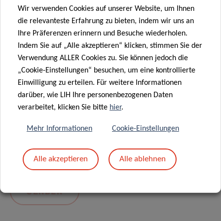
Wir verwenden Cookies auf unserer Website, um Ihnen
die relevanteste Erfahrung zu bieten, indem wir uns an
Ihre Präferenzen erinnern und Besuche wiederholen.
Indem Sie auf „Alle akzeptieren“ klicken, stimmen Sie der
Verwendung ALLER Cookies zu. Sie können jedoch die
„Cookie-Einstellungen“ besuchen, um eine kontrollierte
Einwilligung zu erteilen. Für weitere Informationen
darüber, wie LIH Ihre personenbezogenen Daten
Mit dem Absenden Ihrer Nachricht erklären Sie
verarbeitet, klicken Sie bitte
hier
.
sich einverstanden mit
die LIH-
Mehr Informationen
Cookie-Einstellungen
Datenschutzrichtlinie.
Alle akzeptieren
Alle ablehnen