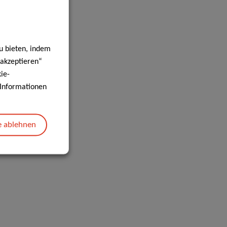
u bieten, indem
 akzeptieren“
ie-
e Informationen
e ablehnen