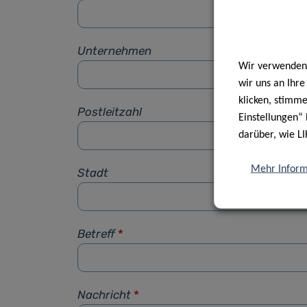
Unternehmen
Wir verwenden 
wir uns an Ihr
klicken, stimm
Postleitzahl
Einstellungen“ 
darüber, wie LI
Mehr Inform
Stadt
Betreff
*
Nachricht
*