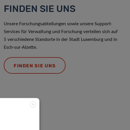
FINDEN SIE UNS
Unsere Forschungsabteilungen sowie unsere Support-
Services für Verwaltung und Forschung verteilen sich auf
5 verschiedene Standorte in der Stadt Luxemburg und in
Esch-sur-Alzette.
FINDEN SIE UNS
X