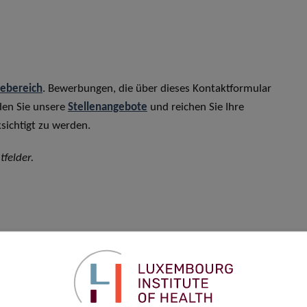
rebereich
. Bewerbungen, die über dieses Kontaktformular
den Sie unsere
Stellenangebote
und reichen Sie Ihre
sichtigt zu werden.
tfelder.
Vorname
*
Telefon