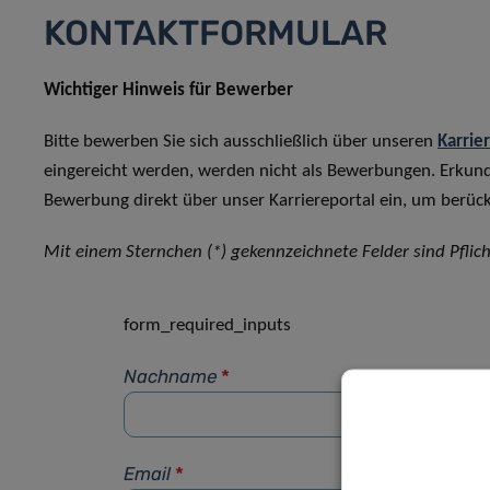
KONTAKTFORMULAR
Wichtiger Hinweis für Bewerber
Bitte bewerben Sie sich ausschließlich über unseren
Karrie
eingereicht werden, werden nicht als Bewerbungen. Erkun
Bewerbung direkt über unser Karriereportal ein, um berück
Mit einem Sternchen (*) gekennzeichnete Felder sind Pflich
form_required_inputs
Nachname
*
Email
*