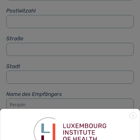
Postleitzahl
Straße
Stadt
Name des Empfängers
X
Vorname des Empfängers