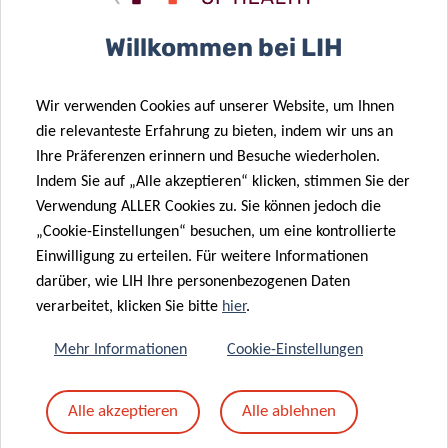
Betreff
*
Willkommen bei LIH
Wir verwenden Cookies auf unserer Website, um Ihnen
Nachricht
*
die relevanteste Erfahrung zu bieten, indem wir uns an
Ihre Präferenzen erinnern und Besuche wiederholen.
Indem Sie auf „Alle akzeptieren“ klicken, stimmen Sie der
Verwendung ALLER Cookies zu. Sie können jedoch die
„Cookie-Einstellungen“ besuchen, um eine kontrollierte
Einwilligung zu erteilen. Für weitere Informationen
darüber, wie LIH Ihre personenbezogenen Daten
verarbeitet, klicken Sie bitte
hier
.
Mehr Informationen
Cookie-Einstellungen
Mit dem Absenden Ihrer Nachricht erklären Sie
Alle akzeptieren
Alle ablehnen
sich einverstanden mit
die LIH-
Datenschutzrichtlinie.