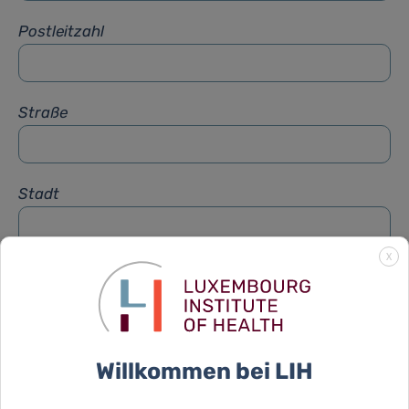
Postleitzahl
Straße
Stadt
X
Betreff
*
Nachricht
*
Willkommen bei LIH