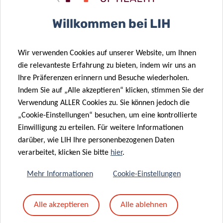
Betreff
*
Willkommen bei LIH
Wir verwenden Cookies auf unserer Website, um Ihnen
Nachricht
*
die relevanteste Erfahrung zu bieten, indem wir uns an
Ihre Präferenzen erinnern und Besuche wiederholen.
Indem Sie auf „Alle akzeptieren“ klicken, stimmen Sie der
Verwendung ALLER Cookies zu. Sie können jedoch die
„Cookie-Einstellungen“ besuchen, um eine kontrollierte
Einwilligung zu erteilen. Für weitere Informationen
darüber, wie LIH Ihre personenbezogenen Daten
verarbeitet, klicken Sie bitte
hier
.
Mehr Informationen
Cookie-Einstellungen
Mit dem Absenden Ihrer Nachricht erklären Sie
Alle akzeptieren
Alle ablehnen
sich einverstanden mit
die LIH-
Datenschutzrichtlinie.