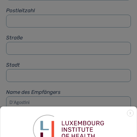
Postleitzahl
Straße
Stadt
Name des Empfängers
X
Vorname des Empfängers