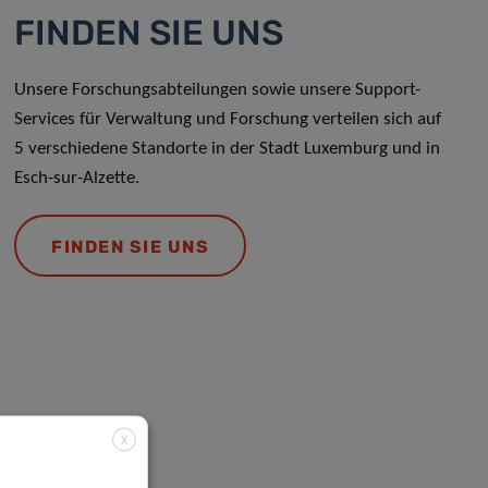
FINDEN SIE UNS
Unsere Forschungsabteilungen sowie unsere Support-
Services für Verwaltung und Forschung verteilen sich auf
5 verschiedene Standorte in der Stadt Luxemburg und in
Esch-sur-Alzette.
FINDEN SIE UNS
X