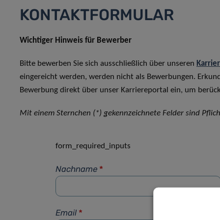
KONTAKTFORMULAR
Wichtiger Hinweis für Bewerber
Bitte bewerben Sie sich ausschließlich über unseren
Karrie
eingereicht werden, werden nicht als Bewerbungen. Erkun
Bewerbung direkt über unser Karriereportal ein, um berück
Mit einem Sternchen (*) gekennzeichnete Felder sind Pflich
form_required_inputs
Nachname
*
Email
*