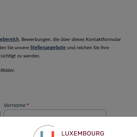
rebereich
. Bewerbungen, die über dieses Kontaktformular
den Sie unsere
Stellenangebote
und reichen Sie Ihre
sichtigt zu werden.
tfelder.
Vorname
*
Telefon