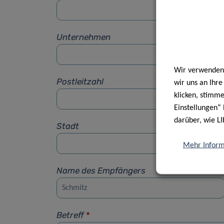
Unternehmen
Wir verwenden 
Postleitzahl
wir uns an Ihr
klicken, stimm
Einstellungen“ 
darüber, wie LI
Stadt
Mehr Inform
Name des Empfängers
Betreff
*