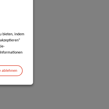
u bieten, indem
 akzeptieren“
ie-
e Informationen
e ablehnen