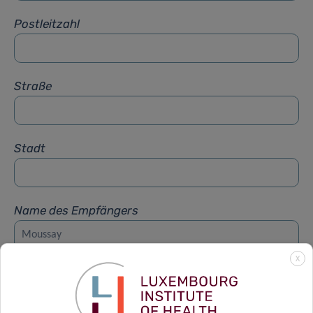
Postleitzahl
Straße
Stadt
Name des Empfängers
X
Vorname des Empfängers