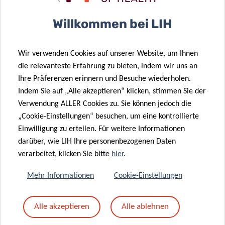
Betreff
*
Willkommen bei LIH
Wir verwenden Cookies auf unserer Website, um Ihnen
Nachricht
*
die relevanteste Erfahrung zu bieten, indem wir uns an
Ihre Präferenzen erinnern und Besuche wiederholen.
Indem Sie auf „Alle akzeptieren“ klicken, stimmen Sie der
Verwendung ALLER Cookies zu. Sie können jedoch die
„Cookie-Einstellungen“ besuchen, um eine kontrollierte
Einwilligung zu erteilen. Für weitere Informationen
darüber, wie LIH Ihre personenbezogenen Daten
verarbeitet, klicken Sie bitte
hier
.
Mehr Informationen
Cookie-Einstellungen
Mit dem Absenden Ihrer Nachricht erklären Sie
Alle akzeptieren
Alle ablehnen
sich einverstanden mit
die LIH-
Datenschutzrichtlinie.