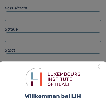
Postleitzahl
Straße
Stadt
X
Betreff
*
Nachricht
*
Willkommen bei LIH