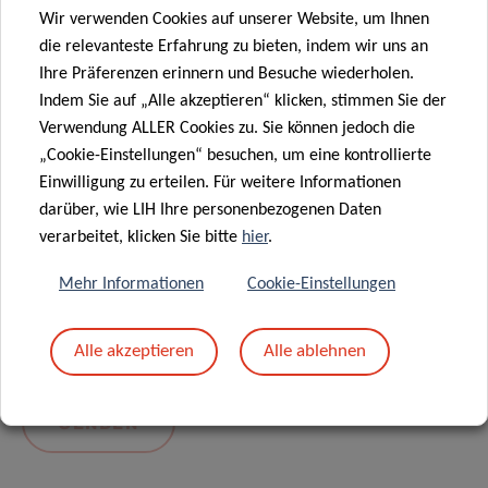
Wir verwenden Cookies auf unserer Website, um Ihnen
die relevanteste Erfahrung zu bieten, indem wir uns an
Ihre Präferenzen erinnern und Besuche wiederholen.
Indem Sie auf „Alle akzeptieren“ klicken, stimmen Sie der
Verwendung ALLER Cookies zu. Sie können jedoch die
„Cookie-Einstellungen“ besuchen, um eine kontrollierte
Einwilligung zu erteilen. Für weitere Informationen
darüber, wie LIH Ihre personenbezogenen Daten
Mit dem Absenden Ihrer Nachricht erklären Sie
verarbeitet, klicken Sie bitte
hier
.
sich einverstanden mit
die LIH-
Mehr Informationen
Cookie-Einstellungen
Datenschutzrichtlinie.
Alle akzeptieren
Alle ablehnen