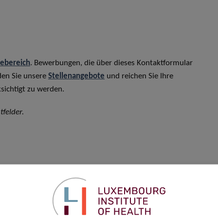
rebereich
. Bewerbungen, die über dieses Kontaktformular
den Sie unsere
Stellenangebote
und reichen Sie Ihre
sichtigt zu werden.
tfelder.
Vorname
*
Telefon