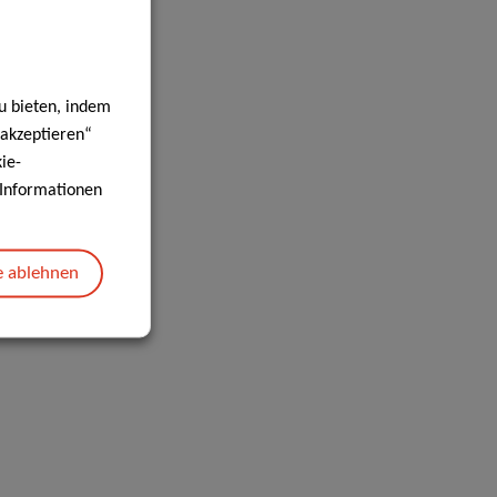
u bieten, indem
 akzeptieren“
ie-
e Informationen
e ablehnen