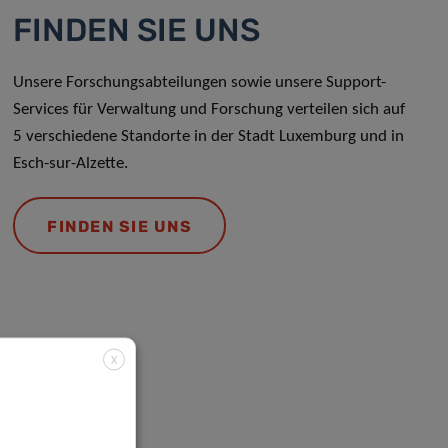
FINDEN SIE UNS
Unsere Forschungsabteilungen sowie unsere Support-
Services für Verwaltung und Forschung verteilen sich auf
5 verschiedene Standorte in der Stadt Luxemburg und in
Esch-sur-Alzette.
FINDEN SIE UNS
X