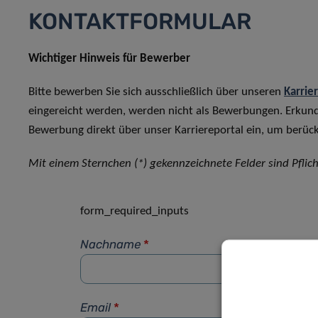
KONTAKTFORMULAR
Wichtiger Hinweis für Bewerber
Bitte bewerben Sie sich ausschließlich über unseren
Karrie
eingereicht werden, werden nicht als Bewerbungen. Erkun
Bewerbung direkt über unser Karriereportal ein, um berück
Mit einem Sternchen (*) gekennzeichnete Felder sind Pflich
form_required_inputs
Nachname
*
Email
*