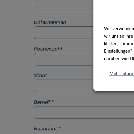
Unternehmen
Wir verwenden 
wir uns an Ihr
klicken, stimm
Postleitzahl
Einstellungen“ 
darüber, wie LI
Mehr Inform
Stadt
Betreff
*
Nachricht
*