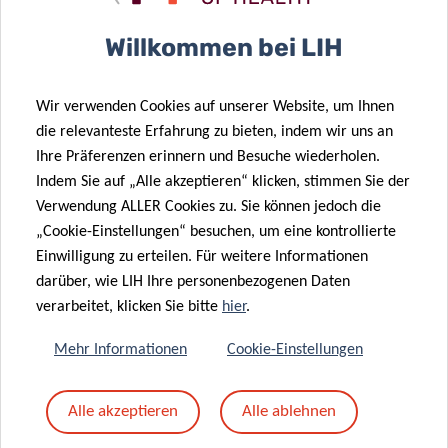
Betreff
*
Willkommen bei LIH
Wir verwenden Cookies auf unserer Website, um Ihnen
Nachricht
*
die relevanteste Erfahrung zu bieten, indem wir uns an
Ihre Präferenzen erinnern und Besuche wiederholen.
Indem Sie auf „Alle akzeptieren“ klicken, stimmen Sie der
Verwendung ALLER Cookies zu. Sie können jedoch die
„Cookie-Einstellungen“ besuchen, um eine kontrollierte
Einwilligung zu erteilen. Für weitere Informationen
darüber, wie LIH Ihre personenbezogenen Daten
verarbeitet, klicken Sie bitte
hier
.
Mehr Informationen
Cookie-Einstellungen
Mit dem Absenden Ihrer Nachricht erklären Sie
Alle akzeptieren
Alle ablehnen
sich einverstanden mit
die LIH-
Datenschutzrichtlinie.