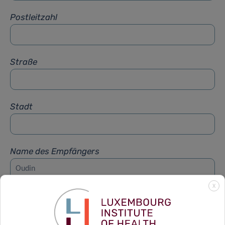
Postleitzahl
Straße
Stadt
Name des Empfängers
X
Vorname des Empfängers