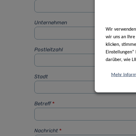
Unternehmen
Wir verwenden 
wir uns an Ihr
klicken, stimm
Postleitzahl
Einstellungen“ 
darüber, wie LI
Mehr Inform
Stadt
Betreff
*
Nachricht
*