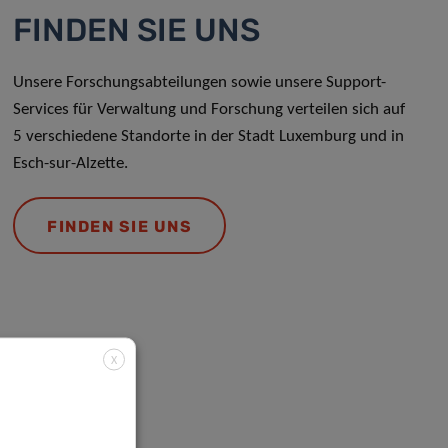
FINDEN SIE UNS
Unsere Forschungsabteilungen sowie unsere Support-
Services für Verwaltung und Forschung verteilen sich auf
5 verschiedene Standorte in der Stadt Luxemburg und in
Esch-sur-Alzette.
FINDEN SIE UNS
X