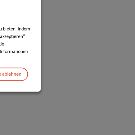
u bieten, indem
 akzeptieren“
ie-
e Informationen
e ablehnen