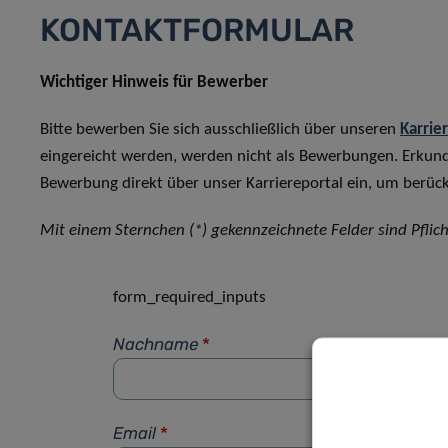
KONTAKTFORMULAR
Wichtiger Hinweis für Bewerber
Bitte bewerben Sie sich ausschließlich über unseren
Karrie
eingereicht werden, werden nicht als Bewerbungen. Erkun
Bewerbung direkt über unser Karriereportal ein, um berück
Mit einem Sternchen (*) gekennzeichnete Felder sind Pflich
form_required_inputs
Nachname
*
Email
*