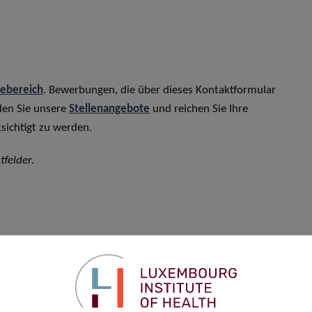
rebereich
. Bewerbungen, die über dieses Kontaktformular
den Sie unsere
Stellenangebote
und reichen Sie Ihre
sichtigt zu werden.
tfelder.
Vorname
*
Telefon