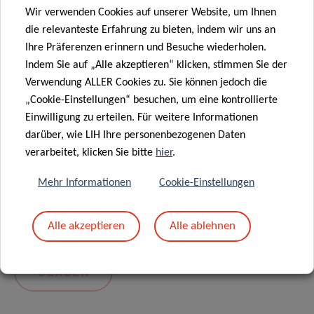
Wir verwenden Cookies auf unserer Website, um Ihnen
die relevanteste Erfahrung zu bieten, indem wir uns an
Ihre Präferenzen erinnern und Besuche wiederholen.
Indem Sie auf „Alle akzeptieren“ klicken, stimmen Sie der
Verwendung ALLER Cookies zu. Sie können jedoch die
„Cookie-Einstellungen“ besuchen, um eine kontrollierte
Einwilligung zu erteilen. Für weitere Informationen
darüber, wie LIH Ihre personenbezogenen Daten
Mit dem Absenden Ihrer Nachricht erklären Sie
verarbeitet, klicken Sie bitte
hier
.
sich einverstanden mit
die LIH-
Mehr Informationen
Cookie-Einstellungen
Datenschutzrichtlinie.
Alle akzeptieren
Alle ablehnen