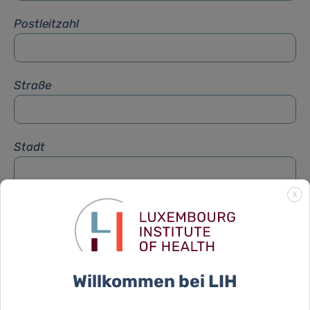
Postleitzahl
Straße
Stadt
X
Betreff
*
Nachricht
*
Willkommen bei LIH