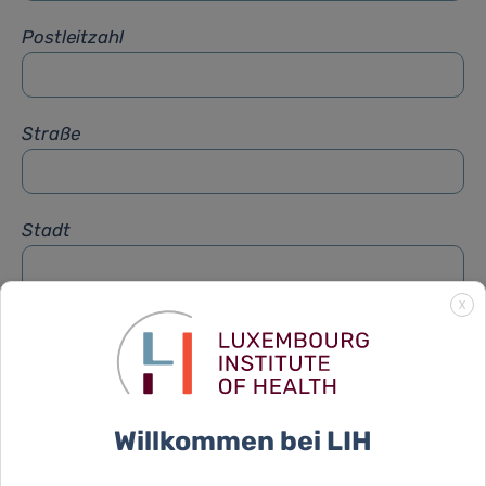
Postleitzahl
Straße
Stadt
X
Betreff
*
Nachricht
*
Willkommen bei LIH