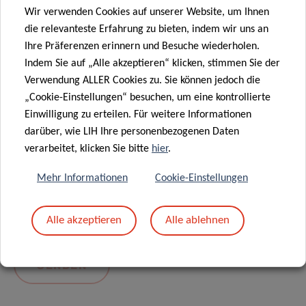
Wir verwenden Cookies auf unserer Website, um Ihnen
die relevanteste Erfahrung zu bieten, indem wir uns an
Ihre Präferenzen erinnern und Besuche wiederholen.
Indem Sie auf „Alle akzeptieren“ klicken, stimmen Sie der
Verwendung ALLER Cookies zu. Sie können jedoch die
„Cookie-Einstellungen“ besuchen, um eine kontrollierte
Einwilligung zu erteilen. Für weitere Informationen
darüber, wie LIH Ihre personenbezogenen Daten
Mit dem Absenden Ihrer Nachricht erklären Sie
verarbeitet, klicken Sie bitte
hier
.
sich einverstanden mit
die LIH-
Mehr Informationen
Cookie-Einstellungen
Datenschutzrichtlinie.
Alle akzeptieren
Alle ablehnen