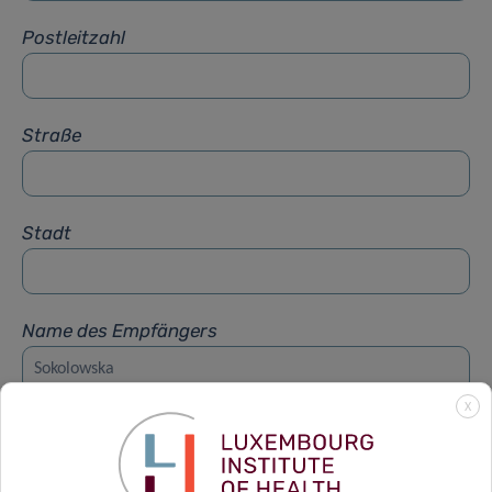
Postleitzahl
Straße
Stadt
Name des Empfängers
X
Vorname des Empfängers