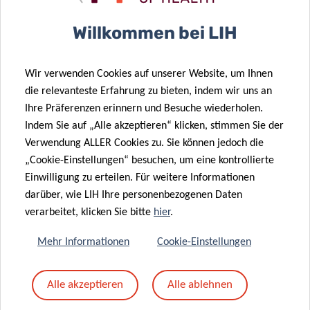
Betreff
*
Willkommen bei LIH
Wir verwenden Cookies auf unserer Website, um Ihnen
Nachricht
*
die relevanteste Erfahrung zu bieten, indem wir uns an
Ihre Präferenzen erinnern und Besuche wiederholen.
Indem Sie auf „Alle akzeptieren“ klicken, stimmen Sie der
Verwendung ALLER Cookies zu. Sie können jedoch die
„Cookie-Einstellungen“ besuchen, um eine kontrollierte
Einwilligung zu erteilen. Für weitere Informationen
darüber, wie LIH Ihre personenbezogenen Daten
verarbeitet, klicken Sie bitte
hier
.
Mehr Informationen
Cookie-Einstellungen
Mit dem Absenden Ihrer Nachricht erklären Sie
Alle akzeptieren
Alle ablehnen
sich einverstanden mit
die LIH-
Datenschutzrichtlinie.