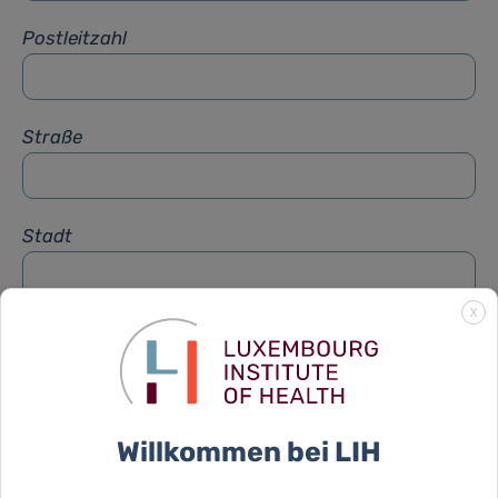
Postleitzahl
Straße
Stadt
X
Betreff
*
Nachricht
*
Willkommen bei LIH