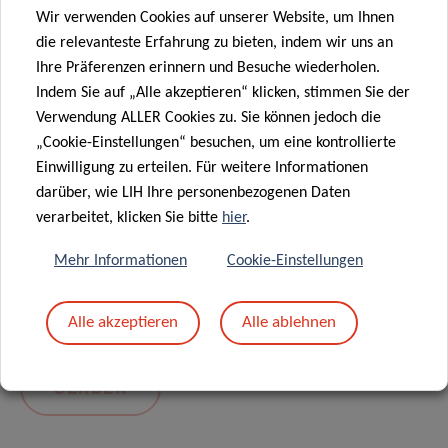
Wir verwenden Cookies auf unserer Website, um Ihnen
die relevanteste Erfahrung zu bieten, indem wir uns an
Ihre Präferenzen erinnern und Besuche wiederholen.
Indem Sie auf „Alle akzeptieren“ klicken, stimmen Sie der
Verwendung ALLER Cookies zu. Sie können jedoch die
„Cookie-Einstellungen“ besuchen, um eine kontrollierte
Einwilligung zu erteilen. Für weitere Informationen
darüber, wie LIH Ihre personenbezogenen Daten
Mit dem Absenden Ihrer Nachricht erklären Sie
verarbeitet, klicken Sie bitte
hier
.
sich einverstanden mit
die LIH-
Mehr Informationen
Cookie-Einstellungen
Datenschutzrichtlinie.
Alle akzeptieren
Alle ablehnen