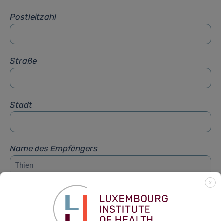
Postleitzahl
Straße
Stadt
Name des Empfängers
X
Vorname des Empfängers