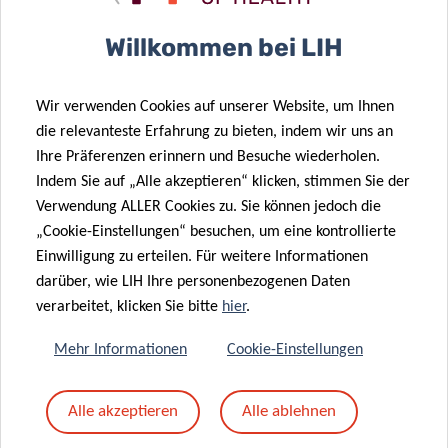
Betreff
*
Willkommen bei LIH
Wir verwenden Cookies auf unserer Website, um Ihnen
Nachricht
*
die relevanteste Erfahrung zu bieten, indem wir uns an
Ihre Präferenzen erinnern und Besuche wiederholen.
Indem Sie auf „Alle akzeptieren“ klicken, stimmen Sie der
Verwendung ALLER Cookies zu. Sie können jedoch die
„Cookie-Einstellungen“ besuchen, um eine kontrollierte
Einwilligung zu erteilen. Für weitere Informationen
darüber, wie LIH Ihre personenbezogenen Daten
verarbeitet, klicken Sie bitte
hier
.
Mehr Informationen
Cookie-Einstellungen
Mit dem Absenden Ihrer Nachricht erklären Sie
Alle akzeptieren
Alle ablehnen
sich einverstanden mit
die LIH-
Datenschutzrichtlinie.