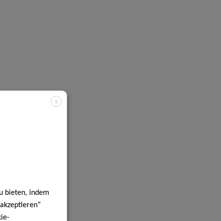
X
u bieten, indem
 akzeptieren“
ie-