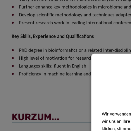
Further enhance key methodologies in microbiome and
Develop scientific methodology and techniques adapted
Present research work in leading international confere
Key Skills, Experience and Qualifications
PhD degree in bioinformatics or a related inter-disciplin
High level of motivation for research, attention to detail, 
Languages skills: fluent in English
Proficiency in machine learning and large omics data ana
KURZUM...
Wir verwenden 
wir uns an Ihr
klicken, stimm