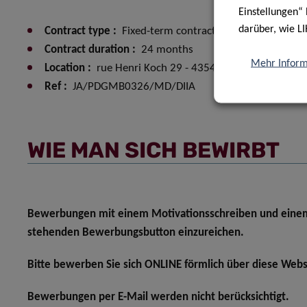
Einstellungen“ 
darüber, wie LI
Contract type :
Fixed-term contract (CDD)
Contract duration :
24 months
Mehr Inform
Location :
rue Henri Koch 29 - 4354 Esch-Sur-Alzette
Ref :
JA/PDGMB0326/MD/DIIA
WIE MAN SICH BEWIRBT
Bewerbungen mit einem Motivationsschreiben und einem
stehenden Bewerbungsbutton einzureichen.
Bitte bewerben Sie sich ONLINE förmlich über diese Webs
Bewerbungen per E-Mail werden nicht berücksichtigt.