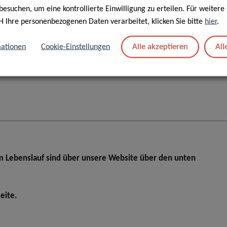
besuchen, um eine kontrollierte Einwilligung zu erteilen. Für weiter
H Ihre personenbezogenen Daten verarbeitet, klicken Sie bitte
hier
.
Alle akzeptieren
All
ationen
Cookie-Einstellungen
 Lebenslauf sind über unsere Website über den unten
eite.