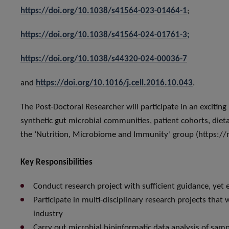
https://doi.org/10.1038/s41564-023-01464-1
;
https://doi.org/10.1038/s41564-024-01761-3;
https://doi.org/10.1038/s44320-024-00036-7
and
https://doi.org/10.1016/j.cell.2016.10.043
.
The Post-Doctoral Researcher will participate in an excitin
synthetic gut microbial communities, patient cohorts, dieta
the ‘Nutrition, Microbiome and Immunity’ group (https://nm
Key Responsibilities
Conduct research project with sufficient guidance, ye
Participate in multi-disciplinary research projects that
industry
Carry out microbial bioinformatic data analysis of sam