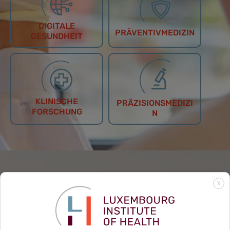
DIGITALE
PRÄVENTIVMEDIZIN
GESUNDHEIT
KLINISCHE
PRÄZISIONSMEDIZI
FORSCHUNG
N
X
BEITRAGEN
Als Patienten, Forschende, Privatunternehmen oder